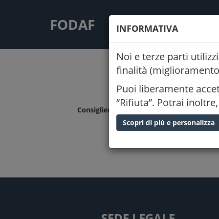
FODAF
CONSIGLIO
LIN
INFORMATIVA
Noi e terze parti utili
finalità (miglioramento
Puoi liberamente accett
“Rifiuta”. Potrai inolt
Consiglieri
Scopri di più e personalizza
SEDE LEGALE