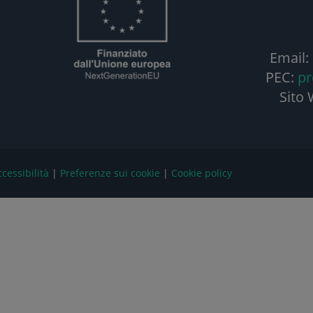
Email:
PEC:
pr
Sito
cessibilità
|
Preferenze sui cookie
|
Cookie policy