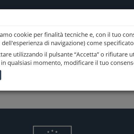
K
AMM. TRASPARENTE
POLICY PRIVACY
EVENTI FORMATIVI
zziamo cookie per finalità tecniche e, con il tuo co
CONSIGLIO TERRITORIALE DI VERONA
 dell'esperienza di navigazione) come specificato 
are utilizzando il pulsante “Accetta” o rifiutare ut
re, in qualsiasi momento, modificare il tuo consens
Carica
E-mail