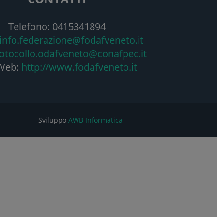
Telefono: 0415341894
info.federazione@fodafveneto.it
otocollo.odafveneto@conafpec.it
 Web:
http://www.fodafveneto.it
Sviluppo
AWB Informatica