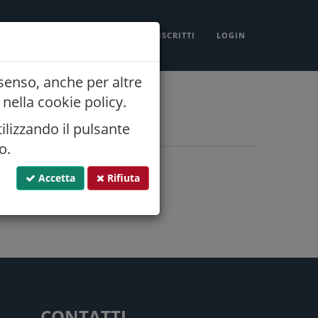
NORMATIVA
CONTATTI
ISCRITTI
LOGIN
nsenso, anche per altre
nella cookie policy.
ilizzando il pulsante
o.
Telefono
Accetta
Rifiuta
CONTATTI