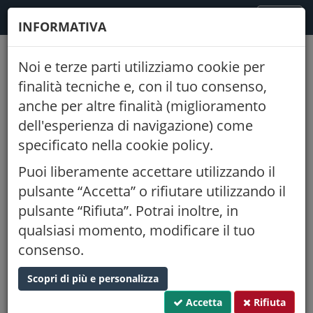
FODAF
TOGGLE
MENU
INFORMATIVA
NAVIGATION
Noi e terze parti utilizziamo cookie per
Indietro
finalità tecniche e, con il tuo consenso,
anche per altre finalità (miglioramento
Seminario avanzato QGIS: QGIS in
dell'esperienza di navigazione) come
Rete: cartografia e applicazioni Gis
specificato nella cookie policy.
nel mondo Web
Puoi liberamente accettare utilizzando il
22/03/2019
14:30
pulsante “Accetta” o rifiutare utilizzando il
AZIENDA DIDATTICA “GIAROL GRANDE” Via Belluno 26 37133
pulsante “Rifiuta”. Potrai inoltre, in
Verona Verona (VR)
qualsiasi momento, modificare il tuo
Proponente:
Ordine di Verona
consenso.
CFP:
Tipo:
caratterizzante
0,500
Scopri di più e personalizza
Settore:
Topografia, cartografia e disegno - sistemi di elaborazione
delle informazioni
Accetta
Rifiuta