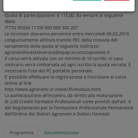
Il corso è riservato agli iscritti all’Ordine dei Dottori Agronomi
e Dottori Forestali
Quota di partecipazione: € 115,00, da versare al seguente
IBAN:
IT77G 05034 11709 000 000 300 207
Le iscrizioni dovranno pervenire entro mercoledì 06.03.2019,
congiuntamente all’invio tramite PEC della ricevuta del
versamento della quota al seguente indirizzo:
agronomiforestaliverona@epap.sicurezzapostale.it
Il corso verrà attivato con un minimo di 10 iscritti. In caso
contrario verrà rimborsata ad ogni iscritto la quota versata. È
necessario l’uso del PC portatile personale.
E’ possibile effettuare la registrazione e l’iscrizione al corso
online al link:
http://www.agronomi.vr.it/eve/35/modulo.html
La partecipazione all’incontro, dà diritto alla maturazione
di 2,00 Crediti Formativi Professionali come previsti dall’art. 4
del Regolamento per la Formazione Professionale Permanente
dell’Ordine dei Dottori Agronomi e Dottori Forestali
Programma
Documentazione