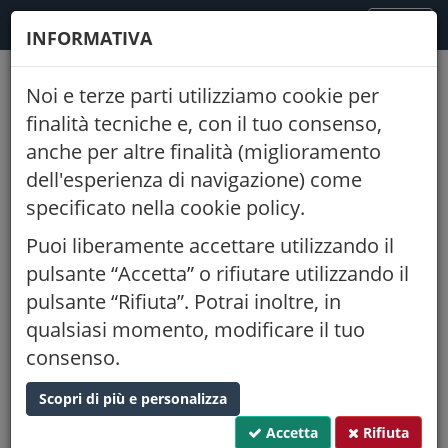
FODAF
TOGGLE
MENU
INFORMATIVA
NAVIGATION
Noi e terze parti utilizziamo cookie per
Indietro
finalità tecniche e, con il tuo consenso,
anche per altre finalità (miglioramento
PIANTA, MICROBIOMA E SUOLO
dell'esperienza di navigazione) come
Sistema chiave per un nuovo
specificato nella cookie policy.
approccio alla nutrizione
Puoi liberamente accettare utilizzando il
16/05/2024
16:30
pulsante “Accetta” o rifiutare utilizzando il
Informatore Agrario Verona (VR)
pulsante “Rifiuta”. Potrai inoltre, in
qualsiasi momento, modificare il tuo
Proponente:
Ordine di Verona
consenso.
CFP:
Tipo:
caratterizzante
0,188
Settore:
Scienze e tecnologie alimentari, microbiologia agraria e
Scopri di più e personalizza
agroalimentare
Accetta
Rifiuta
LA PARTECIPAZIONE È GRATUITA. Per iscriverti vai al form di