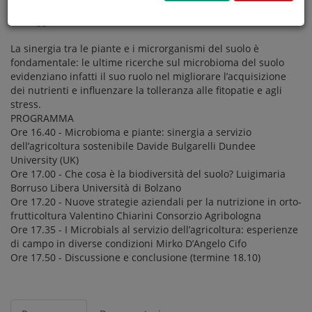
registrazione al link sottostante
ediagroup.it/webinar-
16maggio2024
La sinergia tra le piante e i microrganismi del suolo è
fondamentale: le ultime ricerche sul microbioma del suolo
evidenziano infatti il suo ruolo nel migliorare l’acquisizione
dei nutrienti e influenzare la tolleranza alle fitopatie e agli
stress.
PROGRAMMA
Ore 16.40 - Microbioma e piante: sinergia a servizio
dell’agricoltura sostenibile Davide Bulgarelli Dundee
University (UK)
Ore 17.00 - Che cosa è la biodiversità del suolo? Luigimaria
Borruso Libera Università di Bolzano
Ore 17.20 - Nuove strategie aziendali per la nutrizione in orto-
frutticoltura Valentino Chiarini Consorzio Agribologna
Ore 17.35 - I Microbials al servizio dell’agricoltura: esperienze
di campo in diverse condizioni Mirko D’Angelo Cifo
Ore 17.50 - Discussione e conclusione (termine 18.10)