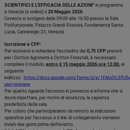
SCIENTIFICI E L'EFFICACIA DELLE AZIONI"
in programma
a Venezia (e online) il
20 Maggio 2026
.
L'evento si svolgerà dalle 09:00 alle 16:50 presso la Sala
Polifunzionale, Palazzo Grandi Stazioni,
Fondamenta Santa
Lucia, Cannaregio 23, Venezia.
Iscrizione e CFP:
Per iscriversi e richiedere l'accredito dei
0,75 CFP
previsti
per i Dottori Agronomi e Dottori Forestali, è necessario
compilare il modulo,
entro il 15 maggio 2026 ore 12.00
,
al
seguente
indirizzo:
https://docs.google.com/forms/d/e/1FAIpQL
usp=preview
Per quanto riguarda l'accesso in presenza si informa che si
dovrà rispettare, per motivi di sicurezza, la capienza
predefinita della sala.
Per coloro che parteciperanno da remoto le indicazioni
operative per l'accesso e il link di collegamento verranno
inviati due giorni prima dell'evento.