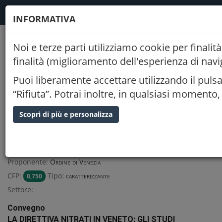
FODAF
INFORMATIVA
Noi e terze parti utilizziamo cookie per finalit
Indietro
finalità (miglioramento dell'esperienza di nav
LA DIRETTIVA NITRATI IN VENETO:
Puoi liberamente accettare utilizzando il pulsan
GLI STUDI SCIENTIFICI E
“Rifiuta”. Potrai inoltre, in qualsiasi momento
L'EFFICACIA DELLE AZIONI
Scopri di più e personalizza
20/05/2026
09:00
Palazzo Grandi Stazioni VENEZIA (VE)
Proponente:
Ordine di Venezia
CFP:
Tipo:
caratterizzante
0,750
Settore:
Convegno
LA DIRETTIVA NITRATI IN VENETO: GLI STUDI