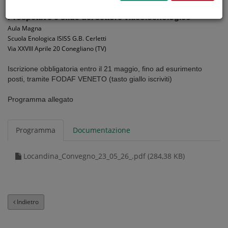
Prospettive e sfide del settore viticoloenologico
Aula Magna
Scuola Enologica ISISS G.B. Cerletti
Via XXVIII Aprile 20 Conegliano (TV)
Iscrizione obbligatoria entro il 21 maggio, fino ad esurimento
posti, tramite FODAF VENETO (tasto giallo iscriviti)
Programma allegato
Programma
Documentazione
Locandina_Convegno_23_05_26_.pdf (284,38 KB)
Indietro