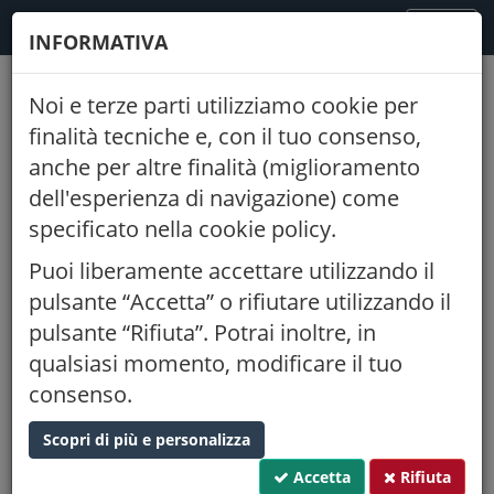
FODAF
TOGGLE
MENU
INFORMATIVA
NAVIGATION
Noi e terze parti utilizziamo cookie per
Indietro
finalità tecniche e, con il tuo consenso,
anche per altre finalità (miglioramento
Prospettive e sfide del settore
dell'esperienza di navigazione) come
viticoloenologico
specificato nella cookie policy.
23/05/2026
15:00
Puoi liberamente accettare utilizzando il
Aula Magna Scuola Enologica ISISS G.B. Cerletti Via XXVIII
pulsante “Accetta” o rifiutare utilizzando il
Aprile 20 Conegliano (TV)
pulsante “Rifiuta”. Potrai inoltre, in
Posti tot.:
Disponibili:
30
20
qualsiasi momento, modificare il tuo
Proponente:
Ordine di Treviso
consenso.
CFP:
Tipo:
caratterizzante
0,375
Scopri di più e personalizza
Settore:
Accetta
Rifiuta
Evento formativo in presenza