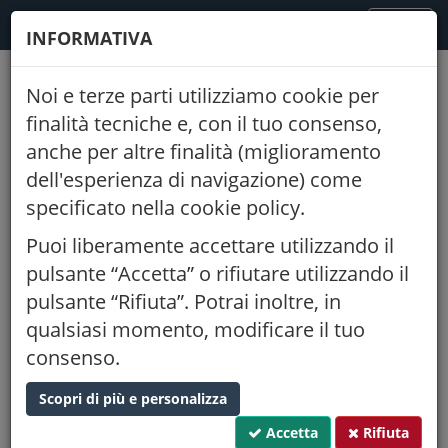
FODAF
TOGGLE
MENU
INFORMATIVA
NAVIGATION
Noi e terze parti utilizziamo cookie per
Indietro
finalità tecniche e, con il tuo consenso,
anche per altre finalità (miglioramento
SEMINARIO SUL METODO
dell'esperienza di navigazione) come
ESTIMATIVO MARKET
specificato nella cookie policy.
COMPARISON APPROACH (MCA)
Puoi liberamente accettare utilizzando il
22/05/2026
15:00
pulsante “Accetta” o rifiutare utilizzando il
Sala corsi Ordine Architetti PPC di Treviso, Piazza Istituzioni
pulsante “Rifiuta”. Potrai inoltre, in
- Blocco H (TV)
qualsiasi momento, modificare il tuo
Proponente:
Ordine di Treviso
consenso.
CFP:
Tipo:
0,375
Scopri di più e personalizza
Settore:
Accetta
Rifiuta
Evento