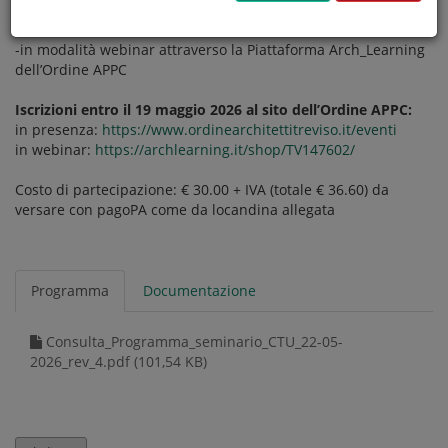
-in presenza presso Sala corsi Ordine Architetti PPC di
Treviso, Piazza Istituzioni - Blocco H, Treviso
-in modalità webinar attraverso la Piattaforma Arch_Learning
dell’Ordine APPC
Iscrizioni entro il 19 maggio 2026 al sito dell’Ordine APPC:
in presenza:
https://www.ordinearchitettitreviso.it/eventi
in webinar:
https://archlearning.it/shop/TV147602/
Costo di partecipazione: € 30.00 + IVA (totale € 36.60) da
versare con pagoPA come da locandina allegata
Programma
Documentazione
Consulta_Programma_seminario_CTU_22-05-
2026_rev_4.pdf (101,54 KB)