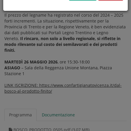
iscriviti
Il prezzo del legname ha registrato nel corso del 2024 – 2025
forti incrementi. La situazione, rispettivamente per la
Provincia di Trento e per la Regione Veneto, è ben evidenziata
dai dati pubblicati sui Portali Legno Trentino e Legno
Veneto.
Il rincaro, non solo a livello regionale, si riflette in
modo rilevante sul costo dei semilavorati e dei prodotti
finiti.
MARTEDÌ 26 MAGGIO 2026
, ore 15:30-18:00
ASIAGO
– Sala della Reggenza Unione Montana, Piazza
Stazione 1
LINK ISCRIZIONE: https://www.confartigianatovicenza.it/dal-
bosco-al-prodotto-finito/
Programma
Documentazione
BOSCO_PRODOTTO_0505.pdf (3,07 MB)