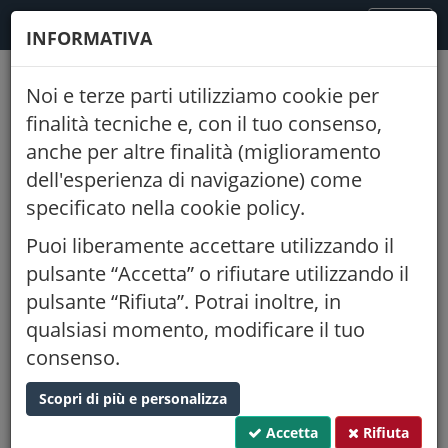
FODAF
TOGGLE
MENU
INFORMATIVA
NAVIGATION
Noi e terze parti utilizziamo cookie per
Indietro
finalità tecniche e, con il tuo consenso,
anche per altre finalità (miglioramento
Dal Bosco al prodotto finito:
dell'esperienza di navigazione) come
l'andamento del prezzo del
specificato nella cookie policy.
legname e le sfide per la filiera del
legno
Puoi liberamente accettare utilizzando il
pulsante “Accetta” o rifiutare utilizzando il
26/05/2026
15:00
pulsante “Rifiuta”. Potrai inoltre, in
Piazza Stazione, 1 Asiago (VI)
qualsiasi momento, modificare il tuo
Posti tot.:
Disponibili:
consenso.
40
37
Proponente:
Ordine di Vicenza
Scopri di più e personalizza
CFP:
Tipo:
caratterizzante
0,250
Accetta
Rifiuta
Settore:
Costruzioni e territorio