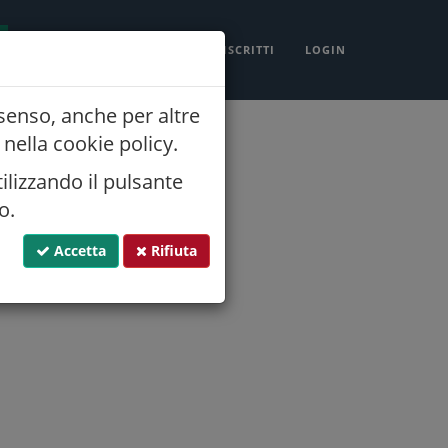
NORMATIVA
CONTATTI
ISCRITTI
LOGIN
nsenso, anche per altre
nella cookie policy.
ilizzando il pulsante
o.
Accetta
Rifiuta
P:
Tipo:
caratterizzante
0,187