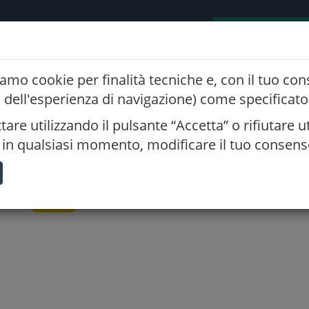
K
AMM. TRASPARENTE
POLICY PRIVACY
EVENTI FORMATIVI
zziamo cookie per finalità tecniche e, con il tuo co
 dell'esperienza di navigazione) come specificato 
are utilizzando il pulsante “Accetta” o rifiutare ut
punta sulla sostenibilità
re, in qualsiasi momento, modificare il tuo consens
di Verona – Area Forum - Padiglione 11 verona (VR)
Proponente:
Ordine di Verona
CF
iscriviti