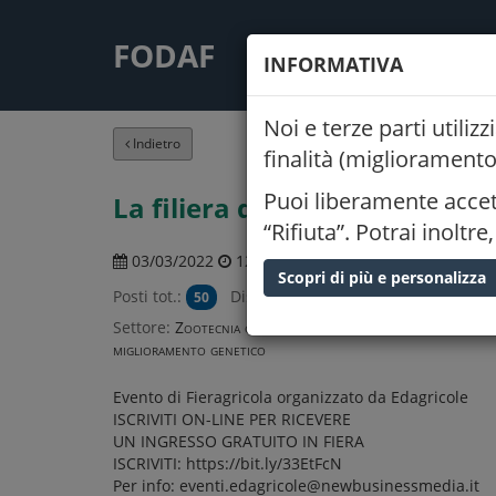
FODAF
CONSIGLIO
LIN
INFORMATIVA
Noi e terze parti utili
Indietro
finalità (miglioramento
Puoi liberamente accett
La filiera della carne bovina 
“Rifiuta”. Potrai inolt
03/03/2022
12:00
Fiera 
Scopri di più e personalizza
Posti tot.:
Disponibili:
50
47
Settore:
Zootecnia generale, specilae, zoocoltura e
miglioramento genetico
Evento di Fieragricola organizzato da Edagricole
ISCRIVITI ON-LINE PER RICEVERE
UN INGRESSO GRATUITO IN FIERA
ISCRIVITI: https://bit.ly/33EtFcN
Per info: eventi.edagricole@newbusinessmedia.it