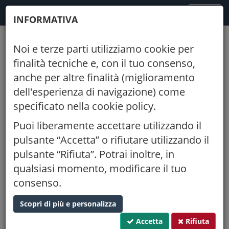
FODAF
TOGGLE
MENU
INFORMATIVA
NAVIGATION
Noi e terze parti utilizziamo cookie per
Indietro
finalità tecniche e, con il tuo consenso,
anche per altre finalità (miglioramento
GIORNATE INTERNAZIONALI DI
dell'esperienza di navigazione) come
STUDIO SUL PAESAGGIO 2023:
specificato nella cookie policy.
DALLA PARTE DEL FUOCO - I^
GIORNATA
Puoi liberamente accettare utilizzando il
pulsante “Accetta” o rifiutare utilizzando il
23/02/2023
10:00
pulsante “Rifiuta”. Potrai inoltre, in
Palazzo Bomben - Via Cornarotta 7 Treviso (TV)
qualsiasi momento, modificare il tuo
Posti tot.:
Disponibili:
consenso.
40
40
Proponente:
Ordine di Treviso
Scopri di più e personalizza
CFP:
Tipo:
caratterizzante
0,750
Accetta
Rifiuta
Settore:
Paesaggistica e verde urbano