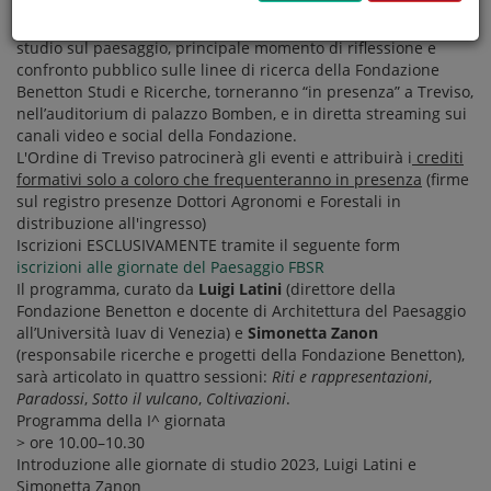
Dopo due edizioni svolte online, le Giornate internazionali di
studio sul paesaggio, principale momento di riflessione e
confronto pubblico sulle linee di ricerca della Fondazione
Benetton Studi e Ricerche, torneranno “in presenza” a Treviso,
nell’auditorium di palazzo Bomben, e in diretta streaming sui
canali video e social della Fondazione.
L'Ordine di Treviso patrocinerà gli eventi e attribuirà i
crediti
formativi solo a coloro che frequenteranno in presenza
(firme
sul registro presenze Dottori Agronomi e Forestali in
distribuzione all'ingresso)
Iscrizioni ESCLUSIVAMENTE tramite il seguente form
iscrizioni alle giornate del Paesaggio FBSR
Il programma, curato da
Luigi Latini
(direttore della
Fondazione Benetton e docente di Architettura del Paesaggio
all’Università Iuav di Venezia) e
Simonetta Zanon
(responsabile ricerche e progetti della Fondazione Benetton),
sarà articolato in quattro sessioni:
Riti e rappresentazioni
,
Paradossi
,
Sotto il vulcano
,
Coltivazioni
.
Programma della I^ giornata
> ore 10.00–10.30
Introduzione alle giornate di studio 2023, Luigi Latini e
Simonetta Zanon