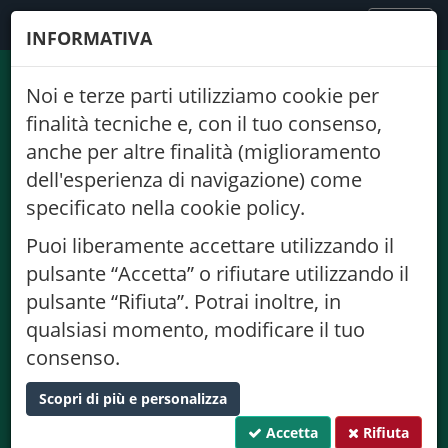
FODAF
TOGGLE
MENU
INFORMATIVA
NAVIGATION
Noi e terze parti utilizziamo cookie per
finalità tecniche e, con il tuo consenso,
anche per altre finalità (miglioramento
dell'esperienza di navigazione) come
specificato nella cookie policy.
Puoi liberamente accettare utilizzando il
pulsante “Accetta” o rifiutare utilizzando il
pulsante “Rifiuta”. Potrai inoltre, in
FODAF
qualsiasi momento, modificare il tuo
consenso.
Scopri di più e personalizza
Federazione Regionale Ordini dei Dottori
Accetta
Rifiuta
Agronomi e Dottori Forestali del Veneto